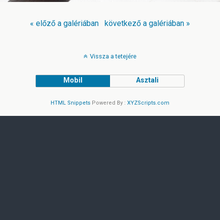
« előző a galériában
következő a galériában »
Vissza a tetejére
Mobil
Asztali
HTML Snippets
Powered By :
XYZScripts.com