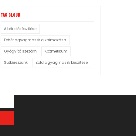
Tag Cloud
A bőr előkészítése
Fehér agyagmaszk alkalmazása
Gyógyító szezám
Kozmetikum
Sütkérezzünk
Zöld agyagmaszk készítése