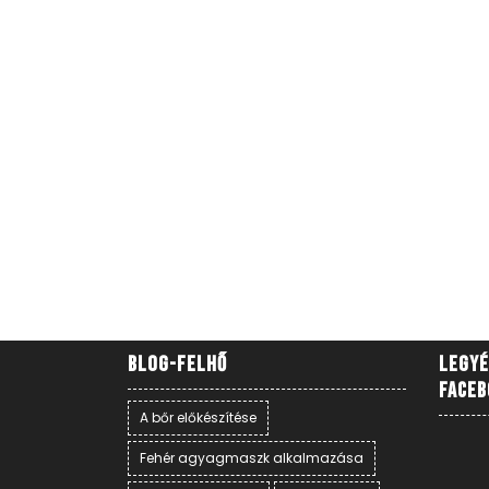
Blog-felhő
Legyé
Faceb
A bőr előkészítése
Fehér agyagmaszk alkalmazása