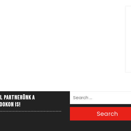
l partnerünk a
ookon is!
Search