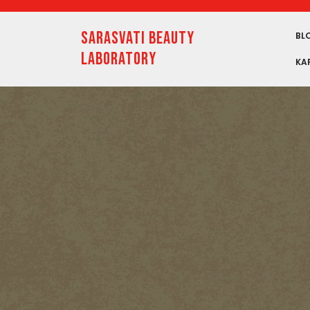
Skip
to
SARASVATI BEAUTY
content
BL
LABORATORY
KA