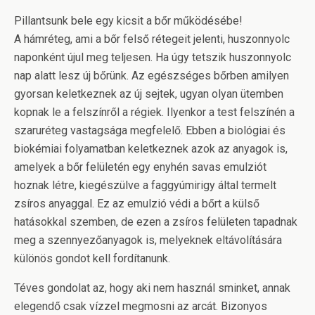
Pillantsunk bele egy kicsit a bőr működésébe!
A hámréteg, ami a bőr felső rétegeit jelenti, huszonnyolc
naponként újul meg teljesen. Ha úgy tetszik huszonnyolc
nap alatt lesz új bőrünk. Az egészséges bőrben amilyen
gyorsan keletkeznek az új sejtek, ugyan olyan ütemben
kopnak le a felszínről a régiek. Ilyenkor a test felszínén a
szaruréteg vastagsága megfelelő. Ebben a biológiai és
biokémiai folyamatban keletkeznek azok az anyagok is,
amelyek a bőr felületén egy enyhén savas emulziót
hoznak létre, kiegészülve a faggyúmirigy által termelt
zsíros anyaggal. Ez az emulzió védi a bőrt a külső
hatásokkal szemben, de ezen a zsíros felületen tapadnak
meg a szennyezőanyagok is, melyeknek eltávolítására
különös gondot kell fordítanunk.
Téves gondolat az, hogy aki nem használ sminket, annak
elegendő csak vízzel megmosni az arcát. Bizonyos