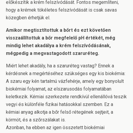
előkészítik a krém felszívódását. Fontos megemlíteni,
hogy a krémek tökéletes felszívódását is csak savas
közegben érhetjük el.
Amikor megtisztítottuk a bőrt és ezt követően
visszaállítottuk a bőr megfelelő pH értékét, még
mindig lehet akadálya a krém felszívódásának,
mégpedig a megvastagodott szaruréteg.
Miért lehet akadály, ha a szaruréteg vastag? Ennek a
kérdésnek a megértéséhez szükséges egy kis biokémia:
A szaru egy kén tartalmú vázfehérje, amely egy bonyolult
biokémiai folyamat, az elszarusodás folyamatában
keletkezik. Kémiai szerkezete rendkívül ellenállóvá teszik
vegyi és különféle fizikai hatásokkal szemben. Ez a
kémiai anyag alkotja a bőr felső rétegének sejtjeit, a
körmöt, és a szőrszálakat is.
Azonban, ha ebben az igen összetett biokémiai