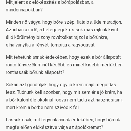
Mit jelent az előkészítés a bőrápolásban, a
mindennapokban?
Minden nő vágya, hogy bőre szép, fiatalos, üde maradjon.
Azonban az idő, a betegségek és sok más rajtunk kívül
álló körülmény bizony rovátkákat rajzol a bőrünkre,
elhalványítja a fényét, tompítja a ragyogását.
Mit tehetünk annak érdekében, hogy ezek a bőr állapotát
rontó tényezők minél később és minél kisebb mértékben
ronthassák bőrünk állapotát?
Sokan azt gondolják, hogy egy jó krém majd megoldás
lesz. Tudnunk kell azonban, hogy mit sem ér a jó krém, ha
a bőr különféle okoknál fogva nem tudja azt hasznosítani,
mert krém a bőrbe nem szívódik fel.
Lássuk csak, mit tegyünk annak érdekében, hogy bőrünk
megfelelően előkészítve várja az ápolókrémet?