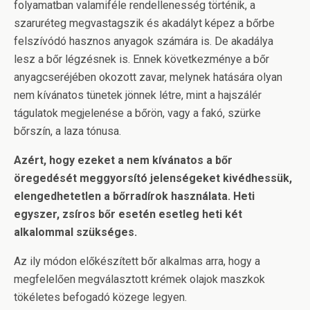
folyamatban valamiféle rendellenesség történik, a
szaruréteg megvastagszik és akadályt képez a bőrbe
felszívódó hasznos anyagok számára is. De akadálya
lesz a bőr légzésnek is. Ennek következménye a bőr
anyagcseréjében okozott zavar, melynek hatására olyan
nem kívánatos tünetek jönnek létre, mint a hajszálér
tágulatok megjelenése a bőrön, vagy a fakó, szürke
bőrszín, a laza tónusa.
Azért, hogy ezeket a nem kívánatos a bőr
öregedését meggyorsító jelenségeket kivédhessük,
elengedhetetlen a bőrradírok használata. Heti
egyszer, zsíros bőr esetén esetleg heti két
alkalommal szükséges.
Az ily módon előkészített bőr alkalmas arra, hogy a
megfelelően megválasztott krémek olajok maszkok
tökéletes befogadó közege legyen.