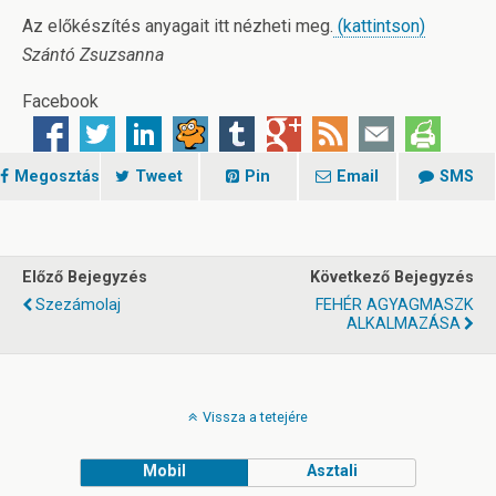
Az előkészítés anyagait itt nézheti meg.
(kattintson)
Szántó Zsuzsanna
Facebook
Megosztás
Tweet
Pin
Email
SMS
Előző Bejegyzés
Következő Bejegyzés
Szezámolaj
FEHÉR AGYAGMASZK
ALKALMAZÁSA
Vissza a tetejére
Mobil
Asztali