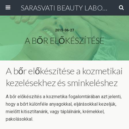
SARASVATI BEAUTY LABORATORY
2015-06-27
A BŐR ELŐKÉSZÍTÉSE
A bőr előkészítése a kozmetikai
kezelésekhez és sminkeléshez
A bőr előkészítés a kozmetika fogalomtárában azt jelenti,
hogy a bőrt különféle anyagokkal, eljárásokkal kezeljük,
mielőtt kitisztítanánk, vagy táplálnánk, krémekkel,
pakolásokkal.