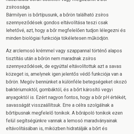
zsírossága.
Bármilyen is bőrtípusunk, a bőrön található zsíros
szennyeződések gondos eltávolítása teszi csak
lehetővé, azt, hogy a bőr megfelelően tudjon lélegezni és
minden biológiai funkciója tökéletesen működjön.
Az arclemosó krémmel vagy szappannal történő alapos
tisztítás után a bőrön nem maradnak zsíros
szennyeződések, de egyúttal eltávolítottuk azt a savas
közeget is, amelynek igen jelentős védő funkciója van a
bőrön. Megóv bennünket a különféle betegségeket okozó
baktériumoktól, gombáktól, és a bőrt károsító vegyi
anyagoktól is. Ezért nagyon fontos, hogy a bőr pH értékét,
savasságát visszaállítsuk. Erre a célra szolgálnak a
bőrtípusnak megfelelő tonikok. A bőrápoló tonikok ezen
felül segítségünkre vannak a lemosó maradványainak
eltávolításában is, miközben hidratálják a bőrt és