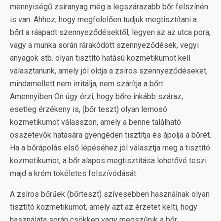
mennyiségű zsíranyag még a legszárazabb bőr felszínén
is van. Ahhoz, hogy megfelelően tudjuk megtisztítani a
bőrt a ráapadt szennyeződésektől, legyen az az utca pora,
vagy a munka során rárakódott szennyeződések, vegyi
anyagok stb. olyan tisztító hatású kozmetikumot kell
választanunk, amely jól oldja a zsíros szennyeződéseket,
mindamellett nem irritálja, nem szárítja a bőrt.
Amennyiben Ön úgy érzi, hogy bőre inkább száraz,
esetleg érzékeny is, (bőr teszt) olyan lemosó
kozmetikumot válasszon, amely a benne található
összetevők hatására gyengéden tisztítja és ápolja a bőrét.
Ha a bőrápolás első lépéséhez jól választja meg a tisztító
kozmetikumot, a bőr alapos megtisztítása lehetővé teszi
majd a krém tökéletes felszívódását.
A zsíros bőrűek (bőrteszt) szívesebben használnak olyan
tisztító kozmetikumot, amely azt az érzetet kelti, hogy
használata során csökken vagy megszűnik a bőr